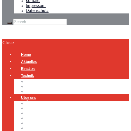
Kontakt
Impressum
Datenschutz
Close
Home
Aktuelles
Einsätze
Technik
Gerätehaus
Fahrzeuge
Atemschutzübungsanlage
Über uns
Über uns
Führung
Einsatzabteilung
Ausschuss
Führungsgruppe
Höhenrettung