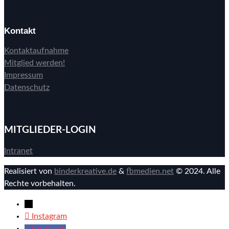
Kontakt
Kontaktaufnahme
Mitglied werden!
Impressum
Datenschutz
MITGLIEDER-LOGIN
Intranet
Realisiert von
binderkreative.de
&
fbmedien.net
© 2024. Alle
Rechte vorbehalten.
→
Instagram
Facebook