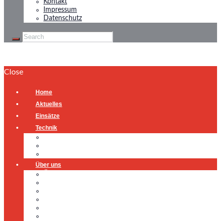
Kontakt
Impressum
Datenschutz
Close
Home
Aktuelles
Einsätze
Technik
Gerätehaus
Fahrzeuge
Atemschutzübungsanlage
Über uns
Über uns
Führung
Einsatzabteilung
Ausschuss
Führungsgruppe
Höhenrettung