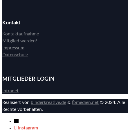
Kontakt
Kontaktaufnahme
Mitglied werden!
Impressum
Datenschutz
MITGLIEDER-LOGIN
Intranet
Realisiert von
binderkreative.de
&
fbmedien.net
© 2024. Alle
Rechte vorbehalten.
→
Instagram