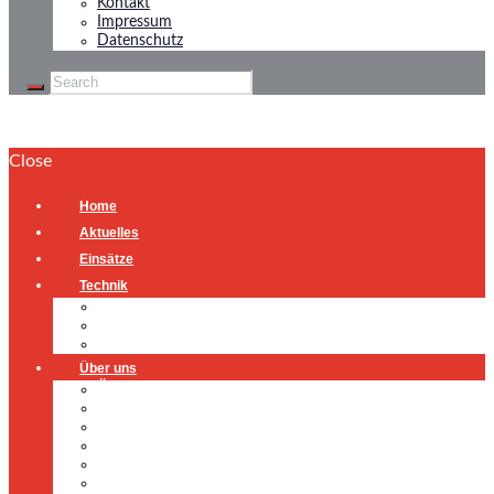
Kontakt
Impressum
Datenschutz
Close
Home
Aktuelles
Einsätze
Technik
Gerätehaus
Fahrzeuge
Atemschutzübungsanlage
Über uns
Über uns
Führung
Einsatzabteilung
Ausschuss
Führungsgruppe
Höhenrettung