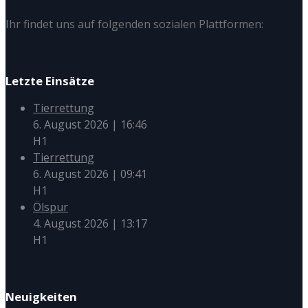
Ihr findet uns auf folgenden sozialen Plattformen:
Letzte Einsätze
Tierrettung
6. August 2026
|
16:46
H1
Tierrettung
6. August 2026
|
09:41
H1
Ölspur
4. August 2026
|
13:17
H1
Neuigkeiten