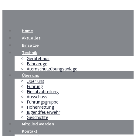
Home
Aktuelles
Einsätze
Technik
Gerätehaus
Fahrzeuge
Atemschutzübungsanlage
Über uns
Über uns
Führung
Einsatzabteilung
Ausschuss
Führungsgruppe
Höhenrettung
Jugendfeuerwehr
Geschichte
Mitglied werden
Kontakt