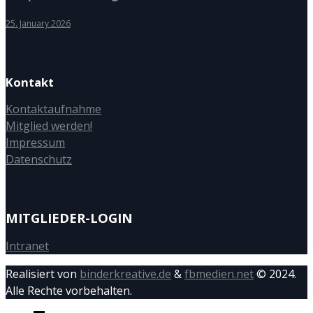
25. January 2026
Kontakt
Kontaktaufnahme
Mitglied werden!
Impressum
Datenschutz
MITGLIEDER-LOGIN
Intranet
Realisiert von
binderkreative.de
&
fbmedien.net
© 2024.
Alle Rechte vorbehalten.