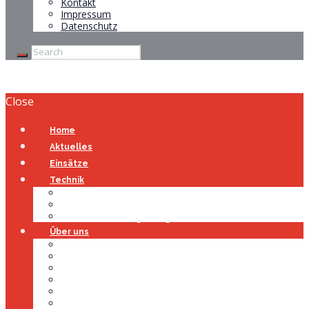
Kontakt
Impressum
Datenschutz
Close
Home
Aktuelles
Einsätze
Technik
Gerätehaus
Fahrzeuge
Atemschutzübungsanlage
Über uns
Über uns
Führung
Einsatzabteilung
Ausschuss
Führungsgruppe
Höhenrettung