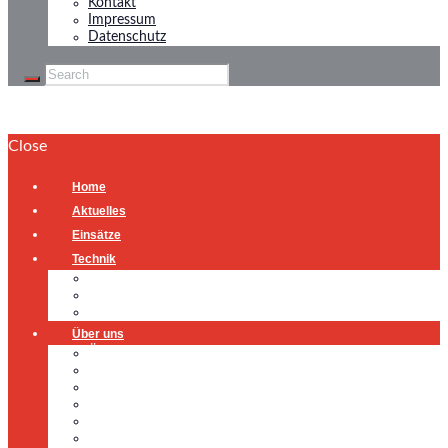
Kontakt
Impressum
Datenschutz
Close
Home
Aktuelles
Einsätze
Technik
Gerätehaus
Fahrzeuge
Atemschutzübungsanlage
Über uns
Über uns
Führung
Einsatzabteilung
Ausschuss
Führungsgruppe
Höhenrettung