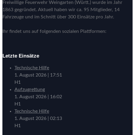
Freiwillige Feuerwehr Weingarten (Württ.) wurde im Jahr
1863 gegründet. Aktuell haben wir ca. 95 Mitglieder, 14
Fahrzeuge und im Schnitt über 300 Einsätze pro Jahr.
Ihr findet uns auf folgenden sozialen Plattformen:
Letzte Einsätze
Technische Hilfe
1. August 2026
|
17:51
H1
Aufzugrettung
1. August 2026
|
16:02
H1
Technische Hilfe
1. August 2026
|
02:13
H1