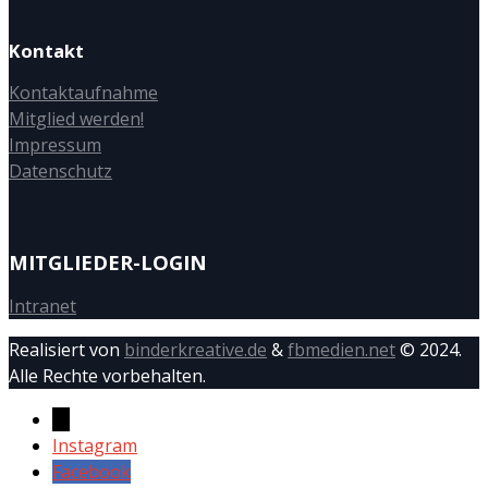
Kontakt
Kontaktaufnahme
Mitglied werden!
Impressum
Datenschutz
MITGLIEDER-LOGIN
Intranet
Realisiert von
binderkreative.de
&
fbmedien.net
© 2024.
Alle Rechte vorbehalten.
→
Instagram
Facebook