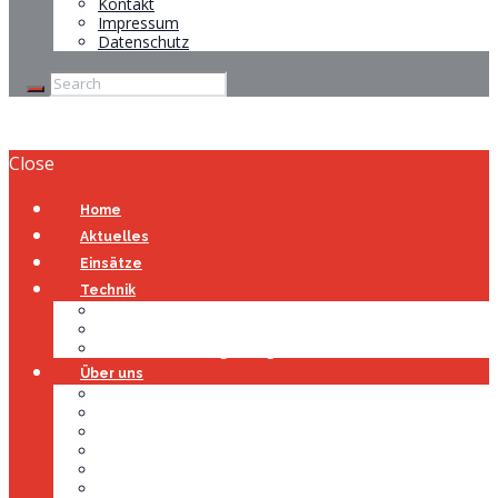
Kontakt
Impressum
Datenschutz
Close
Home
Aktuelles
Einsätze
Technik
Gerätehaus
Fahrzeuge
Atemschutzübungsanlage
Über uns
Über uns
Führung
Einsatzabteilung
Ausschuss
Führungsgruppe
Höhenrettung