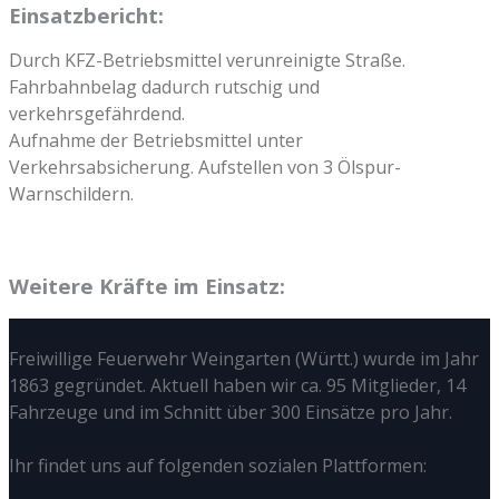
Einsatzbericht:
Durch KFZ-Betriebsmittel verunreinigte Straße.
Fahrbahnbelag dadurch rutschig und
verkehrsgefährdend.
Aufnahme der Betriebsmittel unter
Verkehrsabsicherung. Aufstellen von 3 Ölspur-
Warnschildern.
Weitere Kräfte im Einsatz:
Freiwillige Feuerwehr Weingarten (Württ.) wurde im Jahr
1863 gegründet. Aktuell haben wir ca. 95 Mitglieder, 14
Fahrzeuge und im Schnitt über 300 Einsätze pro Jahr.
Ihr findet uns auf folgenden sozialen Plattformen: