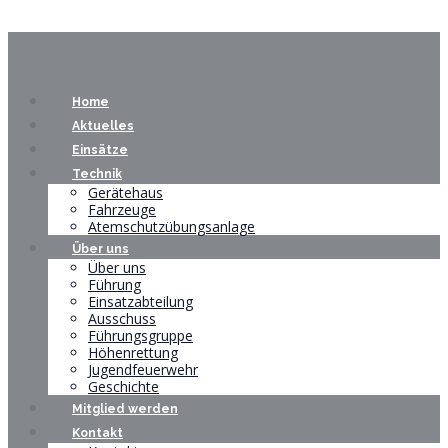
Home
Aktuelles
Einsätze
Technik
Gerätehaus
Fahrzeuge
Atemschutzübungsanlage
Über uns
Über uns
Führung
Einsatzabteilung
Ausschuss
Führungsgruppe
Höhenrettung
Jugendfeuerwehr
Geschichte
Mitglied werden
Kontakt