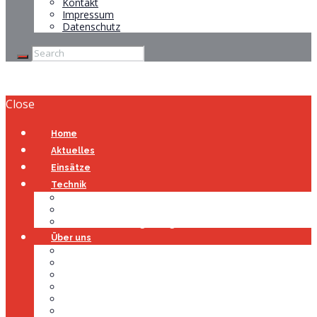
Kontakt
Impressum
Datenschutz
Close
Home
Aktuelles
Einsätze
Technik
Gerätehaus
Fahrzeuge
Atemschutzübungsanlage
Über uns
Über uns
Führung
Einsatzabteilung
Ausschuss
Führungsgruppe
Höhenrettung