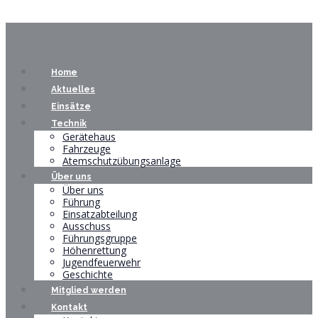
Home
Aktuelles
Einsätze
Technik
Gerätehaus
Fahrzeuge
Atemschutzübungsanlage
Über uns
Über uns
Führung
Einsatzabteilung
Ausschuss
Führungsgruppe
Höhenrettung
Jugendfeuerwehr
Geschichte
Mitglied werden
Kontakt