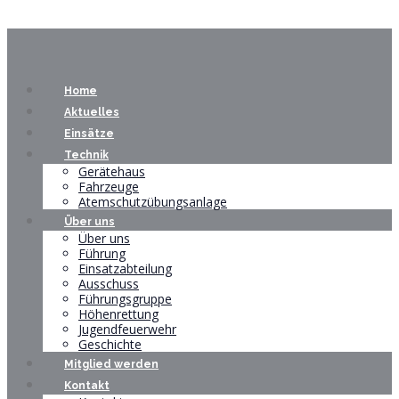
Home
Aktuelles
Einsätze
Technik
Gerätehaus
Fahrzeuge
Atemschutzübungsanlage
Über uns
Über uns
Führung
Einsatzabteilung
Ausschuss
Führungsgruppe
Höhenrettung
Jugendfeuerwehr
Geschichte
Mitglied werden
Kontakt