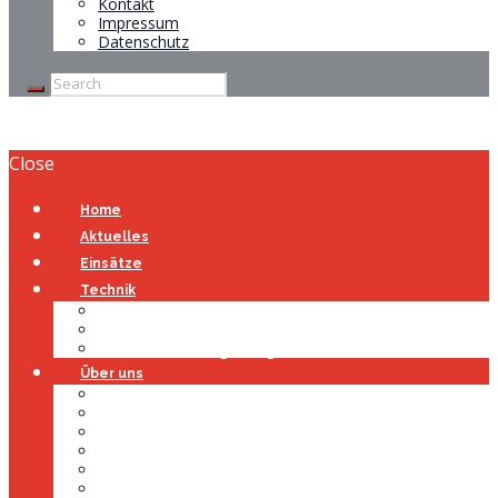
Kontakt
Impressum
Datenschutz
Close
Home
Aktuelles
Einsätze
Technik
Gerätehaus
Fahrzeuge
Atemschutzübungsanlage
Über uns
Über uns
Führung
Einsatzabteilung
Ausschuss
Führungsgruppe
Höhenrettung