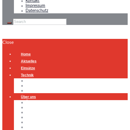
Kontakt
Impressum
Datenschutz
Close
Home
Aktuelles
Einsätze
Technik
Gerätehaus
Fahrzeuge
Atemschutzübungsanlage
Über uns
Über uns
Führung
Einsatzabteilung
Ausschuss
Führungsgruppe
Höhenrettung