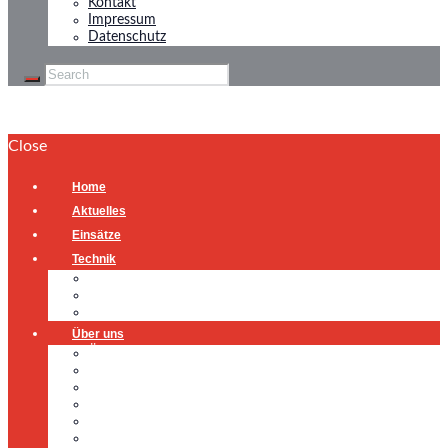
Kontakt
Impressum
Datenschutz
Close
Home
Aktuelles
Einsätze
Technik
Gerätehaus
Fahrzeuge
Atemschutzübungsanlage
Über uns
Über uns
Führung
Einsatzabteilung
Ausschuss
Führungsgruppe
Höhenrettung