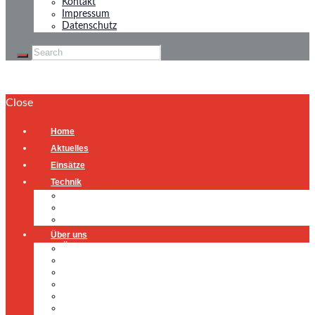
Kontakt
Impressum
Datenschutz
Close
Home
Aktuelles
Einsätze
Technik
Gerätehaus
Fahrzeuge
Atemschutzübungsanlage
Über uns
Über uns
Führung
Einsatzabteilung
Ausschuss
Führungsgruppe
Höhenrettung