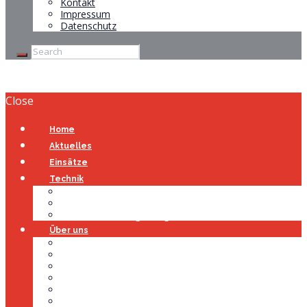
Kontakt
Impressum
Datenschutz
Close
Home
Aktuelles
Einsätze
Technik
Gerätehaus
Fahrzeuge
Atemschutzübungsanlage
Über uns
Über uns
Führung
Einsatzabteilung
Ausschuss
Führungsgruppe
Höhenrettung