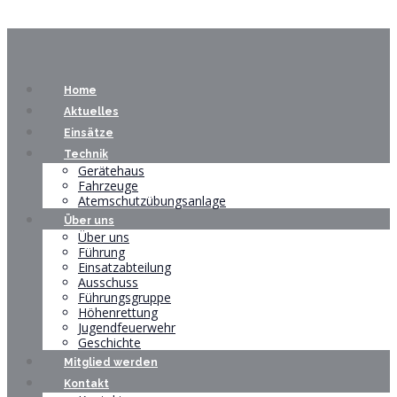
Home
Aktuelles
Einsätze
Technik
Gerätehaus
Fahrzeuge
Atemschutzübungsanlage
Über uns
Über uns
Führung
Einsatzabteilung
Ausschuss
Führungsgruppe
Höhenrettung
Jugendfeuerwehr
Geschichte
Mitglied werden
Kontakt