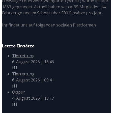
Freiwillige Feuerwehr Weingarten (Württ.) wurde im Jahr
1863 gegründet. Aktuell haben wir ca. 95 Mitglieder, 14
Fahrzeuge und im Schnitt über 300 Einsätze pro Jahr.
Ihr findet uns auf folgenden sozialen Plattformen:
Letzte Einsätze
Tierrettung
6. August 2026
|
16:46
H1
Tierrettung
6. August 2026
|
09:41
H1
Ölspur
4. August 2026
|
13:17
H1