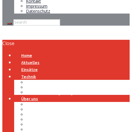
Kontakt
Impressum
Datenschutz
Close
Home
Aktuelles
Einsätze
Technik
Gerätehaus
Fahrzeuge
Atemschutzübungsanlage
Über uns
Über uns
Führung
Einsatzabteilung
Ausschuss
Führungsgruppe
Höhenrettung