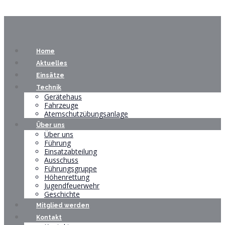
Home
Aktuelles
Einsätze
Technik
Gerätehaus
Fahrzeuge
Atemschutzübungsanlage
Über uns
Über uns
Führung
Einsatzabteilung
Ausschuss
Führungsgruppe
Höhenrettung
Jugendfeuerwehr
Geschichte
Mitglied werden
Kontakt