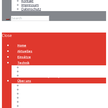
Kontakt
Impressum
Datenschutz
Close
Home
Aktuelles
Einsätze
Technik
Gerätehaus
Fahrzeuge
Atemschutzübungsanlage
Über uns
Über uns
Führung
Einsatzabteilung
Ausschuss
Führungsgruppe
Höhenrettung