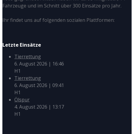
Fahrzeuge und im Schnitt über 300 Einsätze pro Jahr.
Ihr findet uns auf folgenden sozialen Plattformen:
Letzte Einsätze
Tierrettung
6. August 2026
|
16:46
H1
Tierrettung
6. August 2026
|
09:41
H1
Ölspur
4. August 2026
|
13:17
H1