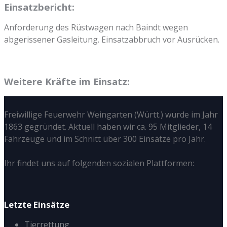
Einsatzbericht:
Anforderung des Rüstwagen nach Baindt wegen
abgerissener Gasleitung. Einsatzabbruch vor Ausrücken.
Weitere Kräfte im Einsatz:
Freiwillige Feuerwehr Weingarten (Württ.) wurde im Jahr
1863 gegründet. Aktuell haben wir ca. 95 Mitglieder, 14
Fahrzeuge und im Schnitt über 300 Einsätze pro Jahr.
Ihr findet uns auf folgenden sozialen Plattformen:
Letzte Einsätze
Tierrettung