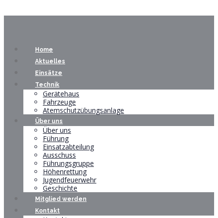
Home
Aktuelles
Einsätze
Technik
Gerätehaus
Fahrzeuge
Atemschutzübungsanlage
Über uns
Über uns
Führung
Einsatzabteilung
Ausschuss
Führungsgruppe
Höhenrettung
Jugendfeuerwehr
Geschichte
Mitglied werden
Kontakt