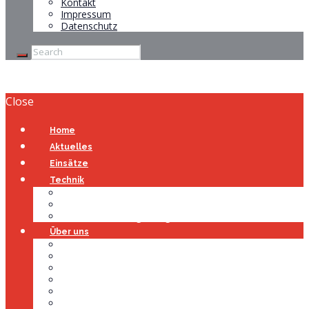
Kontakt
Impressum
Datenschutz
Close
Home
Aktuelles
Einsätze
Technik
Gerätehaus
Fahrzeuge
Atemschutzübungsanlage
Über uns
Über uns
Führung
Einsatzabteilung
Ausschuss
Führungsgruppe
Höhenrettung