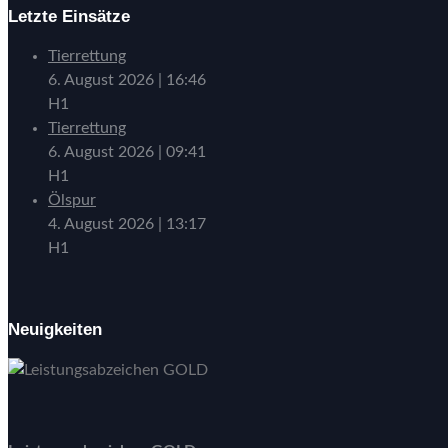
Letzte Einsätze
Tierrettung
6. August 2026
|
16:46
H1
Tierrettung
6. August 2026
|
09:41
H1
Ölspur
4. August 2026
|
13:17
H1
Neuigkeiten