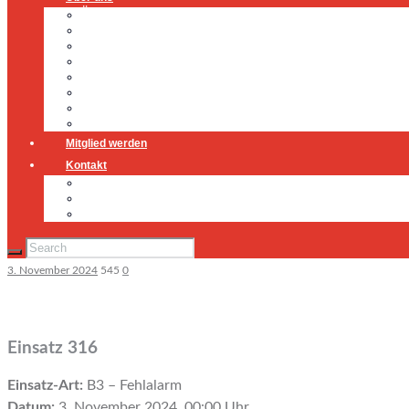
Über uns
Führung
Einsatzabteilung
Ausschuss
Führungsgruppe
Höhenrettung
Jugendfeuerwehr
Geschichte
Mitglied werden
Kontakt
Kontakt
Impressum
Datenschutz
3. November 2024
545
0
Einsatz 316
Einsatz-Art:
B3 – Fehlalarm
Datum:
3. November 2024, 00:00 Uhr