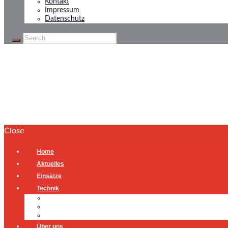
Kontakt
Impressum
Datenschutz
Fehlalarm
Home
Fehlalarm
Close
Home
Aktuelles
Einsätze
Technik
Gerätehaus
Fahrzeuge
Atemschutzübungsanlage
Über uns