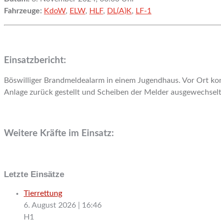
Fahrzeuge:
KdoW
,
ELW
,
HLF
,
DL(A)K
,
LF-1
Einsatzbericht:
Böswilliger Brandmeldealarm in einem Jugendhaus. Vor Ort k
Anlage zurück gestellt und Scheiben der Melder ausgewechselt
Weitere Kräfte im Einsatz:
Letzte Einsätze
Tierrettung
6. August 2026
|
16:46
H1