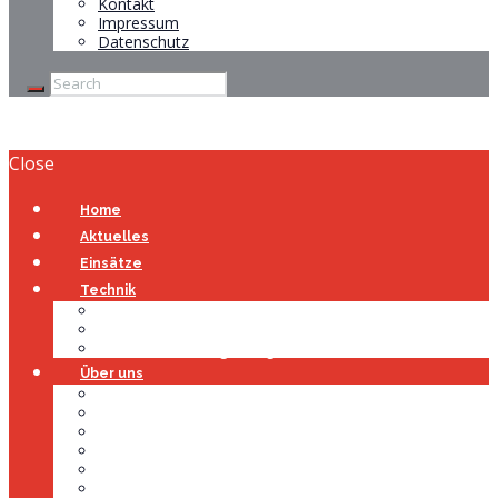
Kontakt
Impressum
Datenschutz
Close
Home
Aktuelles
Einsätze
Technik
Gerätehaus
Fahrzeuge
Atemschutzübungsanlage
Über uns
Über uns
Führung
Einsatzabteilung
Ausschuss
Führungsgruppe
Höhenrettung