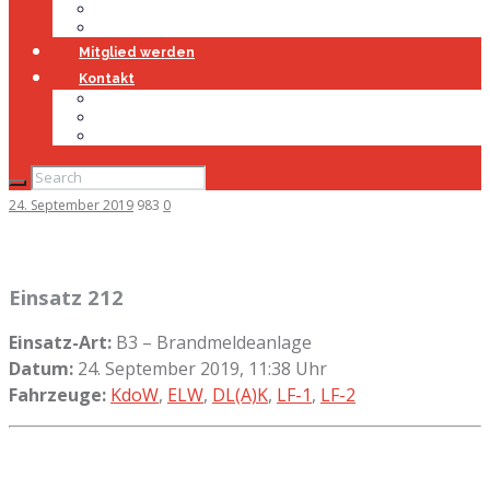
Jugendfeuerwehr
Geschichte
Mitglied werden
Kontakt
Kontakt
Impressum
Datenschutz
24. September 2019
983
0
Einsatz 212
Einsatz-Art:
B3 – Brandmeldeanlage
Datum:
24. September 2019, 11:38 Uhr
Fahrzeuge:
KdoW
,
ELW
,
DL(A)K
,
LF-1
,
LF-2