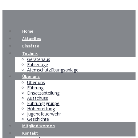
Home
Aktuelles
Einsätze
Technik
Gerätehaus
Fahrzeuge
Atemschutzübungsanlage
Über uns
Über uns
Führung
Einsatzabteilung
Ausschuss
Führungsgruppe
Höhenrettung
Jugendfeuerwehr
Geschichte
Mitglied werden
Kontakt