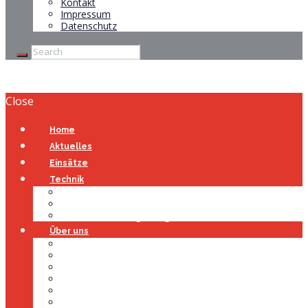
Kontakt
Impressum
Datenschutz
Close
Home
Aktuelles
Einsätze
Technik
Gerätehaus
Fahrzeuge
Atemschutzübungsanlage
Über uns
Über uns
Führung
Einsatzabteilung
Ausschuss
Führungsgruppe
Höhenrettung