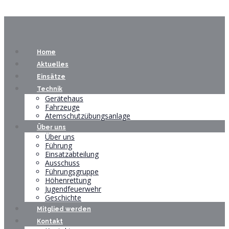
Home
Aktuelles
Einsätze
Technik
Gerätehaus
Fahrzeuge
Atemschutzübungsanlage
Über uns
Über uns
Führung
Einsatzabteilung
Ausschuss
Führungsgruppe
Höhenrettung
Jugendfeuerwehr
Geschichte
Mitglied werden
Kontakt