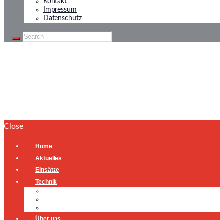
Kontakt
Impressum
Datenschutz
Brandmeldeanlage
Home
Brandmeldeanlage
Close
Home
Aktuelles
Einsätze
Technik
Gerätehaus
Fahrzeuge
Atemschutzübungsanlage
Über uns