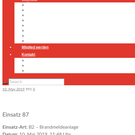
Über uns
Führung
Einsatzabteilung
Ausschuss
Führungsgruppe
Höhenrettung
Jugendfeuerwehr
Geschichte
Mitglied werden
Kontakt
Kontakt
Impressum
Datenschutz
10. May 2019
991
0
Einsatz 87
Einsatz-Art:
B2 – Brandmeldeanlage
Datum:
10. Mai 2019, 11:48 Uhr