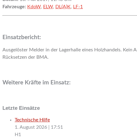
Fahrzeuge:
KdoW
,
ELW
,
DL(A)K
,
LF-1
Einsatzbericht:
Ausgelöster Melder in der Lagerhalle eines Holzhandels. Kein 
Rücksetzen der BMA.
Weitere Kräfte im Einsatz:
Letzte Einsätze
Technische Hilfe
1. August 2026
|
17:51
H1