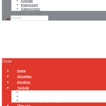
Kontakt
Impressum
Datenschutz
Brandmeldealarm
Home
Brandmeldealarm
Close
Home
Aktuelles
Einsätze
Technik
Gerätehaus
Fahrzeuge
Atemschutzübungsanlage
Über uns