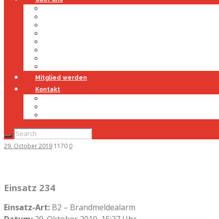
Über uns
Führung
Einsatzabteilung
Ausschuss
Führungsgruppe
Höhenrettung
Jugendfeuerwehr
Geschichte
Mitglied werden
Kontakt
Kontakt
Impressum
Datenschutz
29. October 2019
1170
0
Einsatz 234
Einsatz-Art:
B2 – Brandmeldealarm
Datum:
29. Oktober 2019, 15:27 Uhr