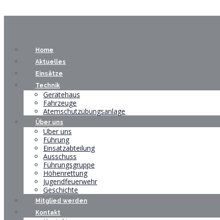
Home
Aktuelles
Einsätze
Technik
Gerätehaus
Fahrzeuge
Atemschutzübungsanlage
Über uns
Über uns
Führung
Einsatzabteilung
Ausschuss
Führungsgruppe
Höhenrettung
Jugendfeuerwehr
Geschichte
Mitglied werden
Kontakt