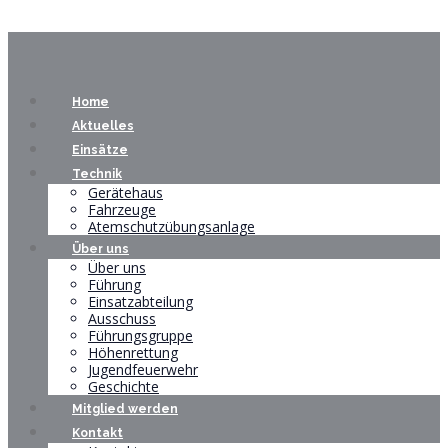
Home
Aktuelles
Einsätze
Technik
Gerätehaus
Fahrzeuge
Atemschutzübungsanlage
Über uns
Über uns
Führung
Einsatzabteilung
Ausschuss
Führungsgruppe
Höhenrettung
Jugendfeuerwehr
Geschichte
Mitglied werden
Kontakt