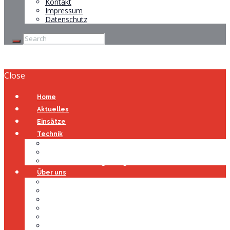
Kontakt
Impressum
Datenschutz
Close
Home
Aktuelles
Einsätze
Technik
Gerätehaus
Fahrzeuge
Atemschutzübungsanlage
Über uns
Über uns
Führung
Einsatzabteilung
Ausschuss
Führungsgruppe
Höhenrettung