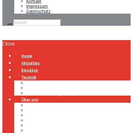
Kontakt
Impressum
Datenschutz
Close
Home
Aktuelles
Einsätze
Technik
Gerätehaus
Fahrzeuge
Atemschutzübungsanlage
Über uns
Über uns
Führung
Einsatzabteilung
Ausschuss
Führungsgruppe
Höhenrettung