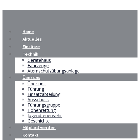
Home
Aktuelles
Einsätze
Technik
Gerätehaus
Fahrzeuge
Atemschutzübungsanlage
Über uns
Über uns
Führung
Einsatzabteilung
Ausschuss
Führungsgruppe
Höhenrettung
Jugendfeuerwehr
Geschichte
Mitglied werden
Kontakt