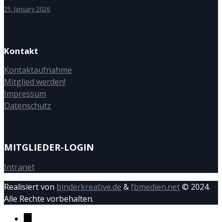
25. January 2026
Kontakt
Kontaktaufnahme
Mitglied werden!
Impressum
Datenschutz
MITGLIEDER-LOGIN
Intranet
Realisiert von
binderkreative.de
&
fbmedien.net
© 2024.
Alle Rechte vorbehalten.
→