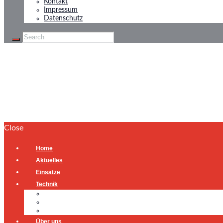
Kontakt
Impressum
Datenschutz
Brandmeldealarm
Home
Brandmeldealarm
Close
Home
Aktuelles
Einsätze
Technik
Gerätehaus
Fahrzeuge
Atemschutzübungsanlage
Über uns