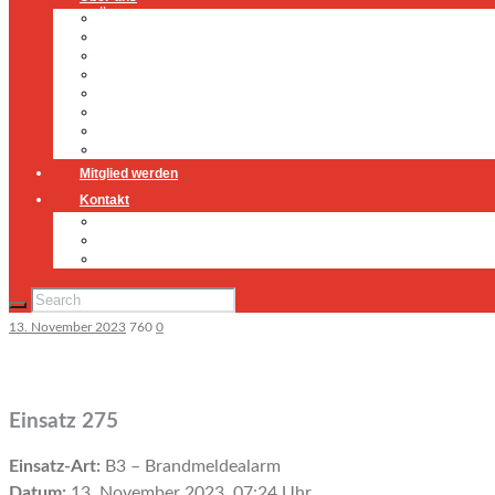
Über uns
Führung
Einsatzabteilung
Ausschuss
Führungsgruppe
Höhenrettung
Jugendfeuerwehr
Geschichte
Mitglied werden
Kontakt
Kontakt
Impressum
Datenschutz
13. November 2023
760
0
Einsatz 275
Einsatz-Art:
B3 – Brandmeldealarm
Datum:
13. November 2023, 07:24 Uhr