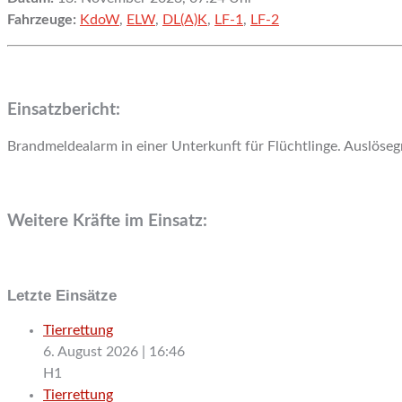
Fahrzeuge:
KdoW
,
ELW
,
DL(A)K
,
LF-1
,
LF-2
Einsatzbericht:
Brandmeldealarm in einer Unterkunft für Flüchtlinge. Auslöse
Weitere Kräfte im Einsatz:
Letzte Einsätze
Tierrettung
6. August 2026
|
16:46
H1
Tierrettung