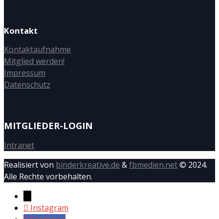
Kontakt
Kontaktaufnahme
Mitglied werden!
Impressum
Datenschutz
MITGLIEDER-LOGIN
Intranet
Realisiert von
binderkreative.de
&
fbmedien.net
© 2024.
Alle Rechte vorbehalten.
→
Instagram