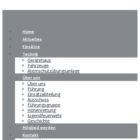
Home
Aktuelles
Einsätze
Technik
Gerätehaus
Fahrzeuge
Atemschutzübungsanlage
Über uns
Über uns
Führung
Einsatzabteilung
Ausschuss
Führungsgruppe
Höhenrettung
Jugendfeuerwehr
Geschichte
Mitglied werden
Kontakt