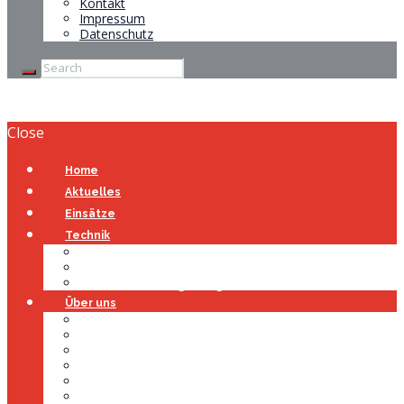
Kontakt
Impressum
Datenschutz
Close
Home
Aktuelles
Einsätze
Technik
Gerätehaus
Fahrzeuge
Atemschutzübungsanlage
Über uns
Über uns
Führung
Einsatzabteilung
Ausschuss
Führungsgruppe
Höhenrettung