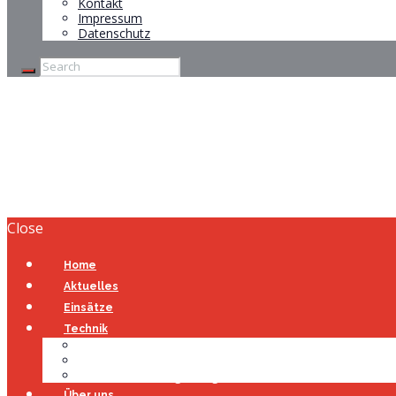
Kontakt
Impressum
Datenschutz
Böswilliger Alarm
Home
Böswilliger Alarm
Close
Home
Aktuelles
Einsätze
Technik
Gerätehaus
Fahrzeuge
Atemschutzübungsanlage
Über uns