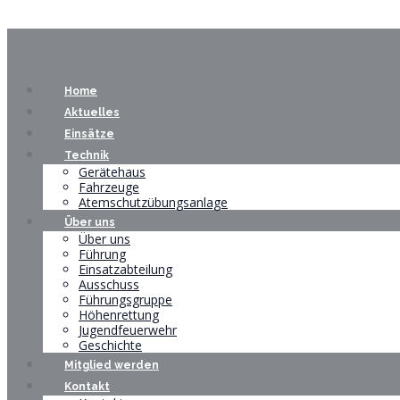
Home
Aktuelles
Einsätze
Technik
Gerätehaus
Fahrzeuge
Atemschutzübungsanlage
Über uns
Über uns
Führung
Einsatzabteilung
Ausschuss
Führungsgruppe
Höhenrettung
Jugendfeuerwehr
Geschichte
Mitglied werden
Kontakt