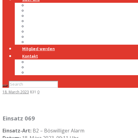
Über uns
Führung
Einsatzabteilung
Ausschuss
Führungsgruppe
Höhenrettung
Jugendfeuerwehr
Geschichte
Mitglied werden
Kontakt
Kontakt
Impressum
Datenschutz
18. March 2023
831
0
Einsatz 069
Einsatz-Art:
B2 – Böswilliger Alarm
Datum:
18. März 2023, 09:11 Uhr