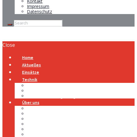
Kontakt
Impressum
Datenschutz
Close
Home
Aktuelles
Einsätze
Technik
Gerätehaus
Fahrzeuge
Atemschutzübungsanlage
Über uns
Über uns
Führung
Einsatzabteilung
Ausschuss
Führungsgruppe
Höhenrettung