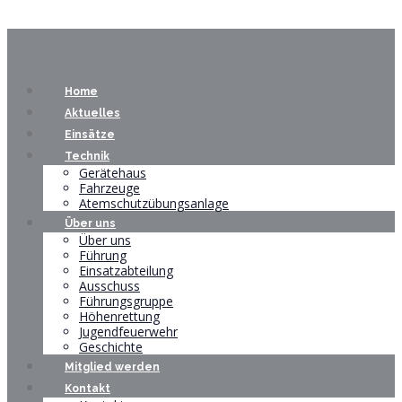
Home
Aktuelles
Einsätze
Technik
Gerätehaus
Fahrzeuge
Atemschutzübungsanlage
Über uns
Über uns
Führung
Einsatzabteilung
Ausschuss
Führungsgruppe
Höhenrettung
Jugendfeuerwehr
Geschichte
Mitglied werden
Kontakt