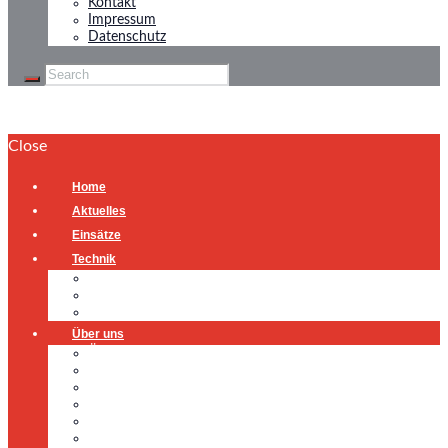
Kontakt
Impressum
Datenschutz
Close
Home
Aktuelles
Einsätze
Technik
Gerätehaus
Fahrzeuge
Atemschutzübungsanlage
Über uns
Über uns
Führung
Einsatzabteilung
Ausschuss
Führungsgruppe
Höhenrettung